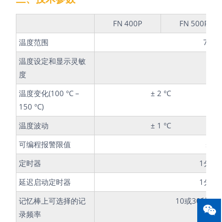
FN 400P
FN 500P
温度范围
70 °
温度设定和显示灵敏
度
温度变化(100 °C –
± 2 °C
150 °C)
温度波动
± 1 °C
可编程报警限值
± 2 
定时器
1分钟至
延迟启动定时器
1分钟至
记忆棒上可选择的记
10或30秒，1
录频率