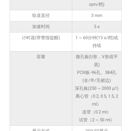
rpm/档)
轨道直径
3 mm
加速时间
5 s
计时器(带警报提醒)
1 ~ 60分钟(15 s/档)或
持续
容量
微孔板(U形，V形或平
底)
PCR板-96孔、384孔
(全/半/无裙边)
深孔板(250 ~ 2000 µ1)
离心管（0.2, 0.5, 1.5, 2
ml）
连管（0.2 ml）
试管（2 ~ 50 ml）