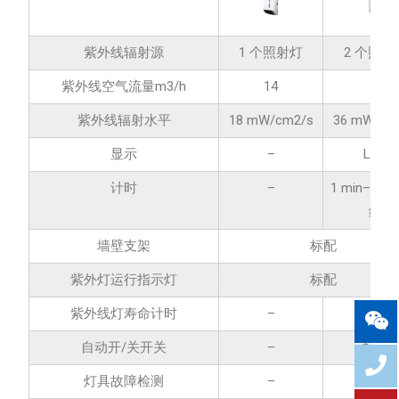
紫外线辐射源
1 个照射灯
2 个照射
紫外线空气流量m3/h
14
紫外线辐射水平
18 mW/cm2/s
36 mW/cm
显示
–
LCD
计时
–
1 min–24 h
续
墙壁支架
标配
紫外灯运行指示灯
标配
紫外线灯寿命计时
–
标配
自动开/关开关
–
标配
灯具故障检测
–
标配