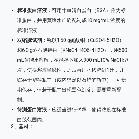
标准蛋白溶液
：可用牛血清白蛋白（BSA）作为标
准蛋白，并用蒸馏水准确配制成10 mg/mL 浓度的
标准溶液。
双缩脲试剂
：称以1.50 g硫酸铜（CuSO4-5H2O）
和6.0 g酒石酸钾钠（KNaC4H4O6-4H2O），用500
mL蒸馏水溶解，在搅拌下加入300 mL10% NaOH溶
液，使得溶液呈碱性，之后再用水稀释到1升，并
贮存于塑料瓶中（或内壁涂以石蜡的瓶中）。可长
期保存，但若干瓶中出现黑色沉淀则需要重新配
制。
待测蛋白溶液
：应适当进行稀释，使得浓度在标准
曲线范围内。
2、器材：