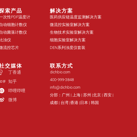
探索产品
解决方案
一次性PDF温度计
医药供应链温度监测解决方案
自动细胞计数仪
微流控实验室解决方案
自动菌落计数仪
生物技术实验室解决方案
比浊仪
细胞实验室解决方案
微流控芯片
DEN系列浊度仪套装
社交媒体
联系方式
丁香通
dichbio.com
400-999-3848
知乎
info@dichbio.com
哔哩哔哩
分部：广州 | 上海 | 苏州 |北京 | 西安 |
微博
成都 | 台湾 |香港 |日本 | 韩国