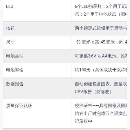
LED
6个LED指示灯：2个用于记
态；2个用于电池状态（满电、 
按钮
两个锁定式按钮用于启动与
尺寸
50 毫米 x 高 45 毫米，约 43
电池类型
可更换3.6V ½ AA电池。推荐型
电池寿命
约100天（具体取决于采样
数据报告
自动创建包含图表、测量表格及
CSV报告（防篡改）
质量保证认证
校准证书——具有国家及国际
均在出厂时完成五个温度点
记录仪中