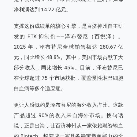
净利润达到 14.22 亿
元。
支撑这份成绩单的核心引擎，是百济神州自主
研
发的 BTK 抑制剂——泽布替尼（百悦泽）。
2025 年，泽布替尼全球销售额达 280.67 亿
元，
同比增长 48.8%。其中，美国市场贡献了大
部
分收入，同比增长 45%。目前，泽布替尼已
在
全球超过 75 个市场获批，覆盖慢性淋巴细胞
白
血病等多个适应症。
更让人感慨的是泽布替尼的海外收入占比。这
款
产品超过 90%的收入来自海外市场。换句话
说，正是出海，让百济神州从一家依赖融资输
血
的 Biotech，蜕变成一家具备稳定造血能力
的全