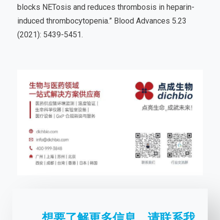
blocks NETosis and reduces thrombosis in heparin-
induced thrombocytopenia.” Blood Advances 5.23
(2021): 5439-5451.
想要了解更多信息，请联系我