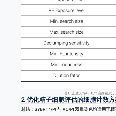
表1. 点成LUNA-FX7™高级
2 优化精子细胞评估的细胞计数
总结
：
SYBR14/PI 与 AO/PI 双重染色均适用