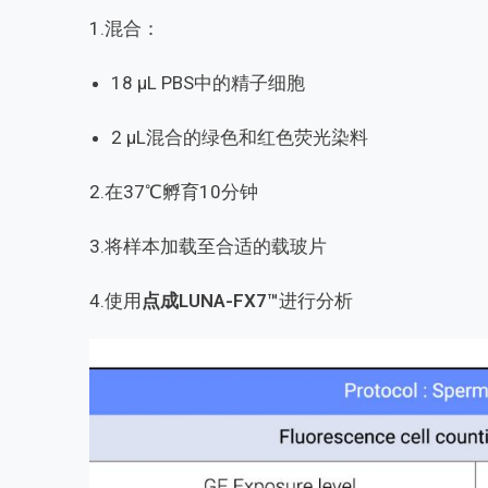
1.混合：
18 μL PBS中的精子细胞
2 μL混合的绿色和红色荧光染料
2.在37℃孵育10分钟
3.将样本加载至合适的
载玻片
4.使用
点成LUNA-FX7™
进行分析