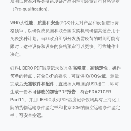
及测试标准对各类疫苗冷链产品的性能质量进行合格评定
（Pre-qualification)。
WHO从
性能
、
质量
和
安全
(PQS)计划对产品和设备进行资
格预审，以确保成员国和联合国采购机构确信其适合用于
免疫接种计划。当非政府组织分发所需疫苗的时间可能有
限时，这种设备和设备的资格预审可以更快、可靠地作出
决定。
虹科LIBERO PDF温度记录仪具备
高精度，高稳定性，操作
简单
的特点，符合
GxP
的要求，可提供
IQ/OQ认证
。测量
完成后
无需软件和配件
，直接插入电脑的USB接口，即可
生成一份
不可修改的加密PDF报告
，符合
FDA21CFR
Part11
。并且LIBERO系列PDF温度记录仪均具有上海化工
院的货物运输条件鉴定书和北京DGM的航空运输条件鉴定
书，
可安全空运。