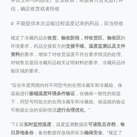
并且立即与药品生产企业联系，依据各方意见进行评
估，确定收货或者拒收
d 不能提供本次运输过程温度记录的药品，应当拒收
规定了冷藏药品在
收货、验收阶段，对收货区、验收区
的
环境要求，药品交接双方的
交接手续、温度监测以及文件
资料
的要求，增加了对收货温度不符合要求情况的处理、
对销售后退回冷藏药品相关证明材料的要求、冷藏药品待
验区域的要求。
“应在年度周期内对不同型号的在用冷藏车和冷藏箱、保
温箱进行
极端温度环境条件验证
，在确保一致性的前提
下，同型号同批次的在用冷藏车和冷藏箱、保温箱的验证
可根据企业的实际情况
进行合理优化
。”
“7.2 应
实时监控温度
，温度监测数据应
可读取且存档
，
每
日异地备份
，备份数据存放场所应当
确保安全
。”规定了