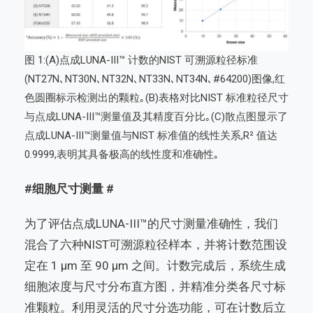
图 1:(A)点成LUNA-III™ 计数的NIST 可溯源粒径标准
(NT27N､NT30N､NT32N､NT33N､NT34N､#64200)图像,红
色圆圈标示检测出的颗粒｡(B)表格对比NIST 标准粒径尺寸
与点成LUNA-III™测量值及其精度百分比｡(C)散点图显示了
点成LUNA-III™测量值与NIST 标准值的线性关系,R² 值达
0.9999,表明其具备极高的线性度和准确性｡
#细胞尺寸测量 #
为了评估点成LUNA-III™的尺寸测量准确性，我们
混合了六种NIST可溯源粒径样本，并将计数范围设
定在 1 µm 至 90 µm 之间。计数完成后，系统生成
细胞浓度与尺寸分布
直方图
，并精准分类各尺寸标
准颗粒。利用灵活的尺寸分选功能，可在计数后立