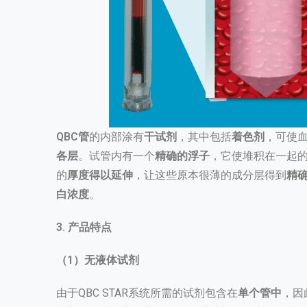
QBC管
的内部涂有
干试剂
，其中包括
着色剂
，可使
各层
。试管内有一个
精确的浮子
，它使堆积在一起
的
厚度得以延伸
，让这些原本很薄的成分层得到
精
白浓度
。
3. 产品特点
（1）无液体试剂
由于QBC STAR系统所需的试剂包含在
单个管中
，因