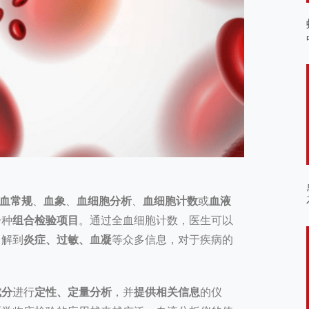
血常规
、
血象
、
血细胞分析
、
血细胞计数
或
血液
一种
组合检验项目
。通过全血细胞计数，医生可以
了解到
炎症、过敏、血凝
等众多信息，对于疾病的
成分
进行
定性、定量分析
，并
提供相关信息
的仪