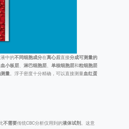
血液中的
不同细胞成分
在
离心后
直接
分成
可测量的
的
血小板层
、
淋巴细胞层
、
单核细胞层
和
粒细胞层
确测量
。浮子密度十分精确，可以直接测量
血红蛋
此
不需要
传统CBC分析仪用到的
液体试剂
。这意